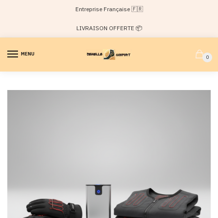
Passer
Aller
Entreprise Française 🇫🇷
à
au
la
contenu
LIVRAISON OFFERTE 📦
navigation
MENU
0