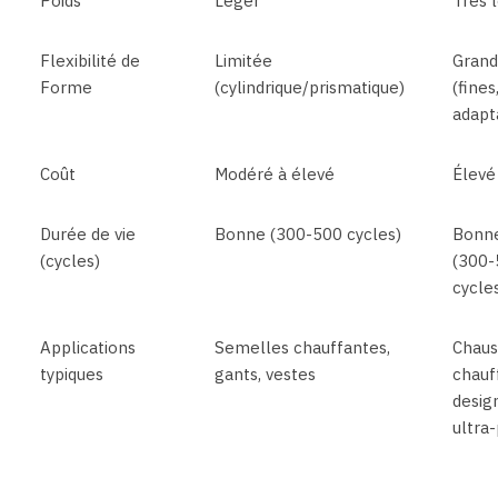
Poids
Léger
Très 
Flexibilité de
Limitée
Gran
Forme
(cylindrique/prismatique)
(fines
adapt
Coût
Modéré à élevé
Élevé
Durée de vie
Bonne (300-500 cycles)
Bonn
(cycles)
(300-
cycle
Applications
Semelles chauffantes,
Chaus
typiques
gants, vestes
chauf
desig
ultra-