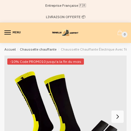
Passer
Aller
Entreprise Française 🇫🇷
à
au
la
contenu
LIVRAISON OFFERTE 📦
navigation
MENU
0
Accueil
/
Chaussette chauffante
/
Chaussette Chauffante Électrique Avec Té
-10% Code PROMO10 jusqu'a la fin du mois