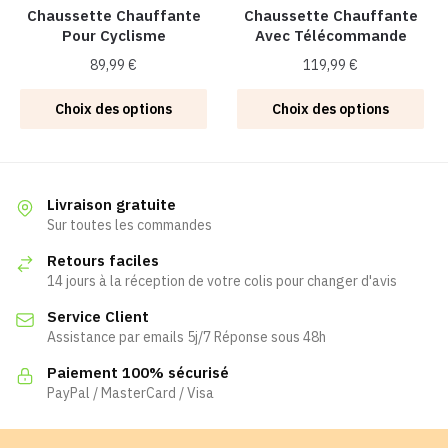
la
la
Chaussette Chauffante
Chaussette Chauffante
Pour Cyclisme
Avec Télécommande
page
page
du
du
89,99
€
119,99
€
produit
produit
Ce
Ce
Choix des options
Choix des options
produit
produit
a
a
plusieurs
plusieurs
variations.
variations.
Livraison gratuite
Les
Les
Sur toutes les commandes
options
options
Retours faciles
peuvent
peuvent
14 jours à la réception de votre colis pour changer d'avis
être
être
Service Client
choisies
choisies
Assistance par emails 5j/7 Réponse sous 48h
sur
sur
la
la
Paiement 100% sécurisé
page
page
PayPal / MasterCard / Visa
du
du
produit
produit