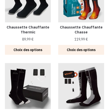
Chaussette Chauffante
Chaussette Chauffante
Thermic
Chasse
89,99
€
119,99
€
Ce
Ce
Choix des options
Choix des options
produit
produit
a
a
plusieurs
plusieurs
variations.
variations.
Les
Les
options
options
peuvent
peuvent
être
être
choisies
choisies
sur
sur