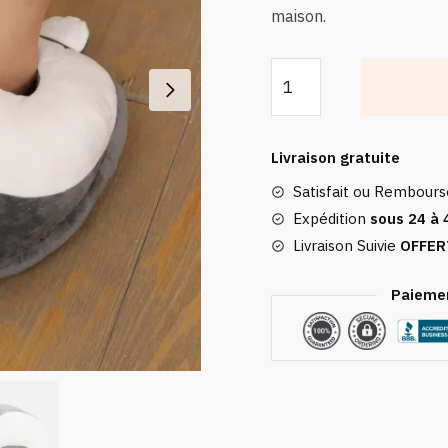
maison.
quantité
de
Chauffe
Pieds
Livraison gratuite
Électrique
Satisfait ou Rembour
|
Noir
Expédition
sous 24 à 
Livraison Suivie
OFFER
Paiemen