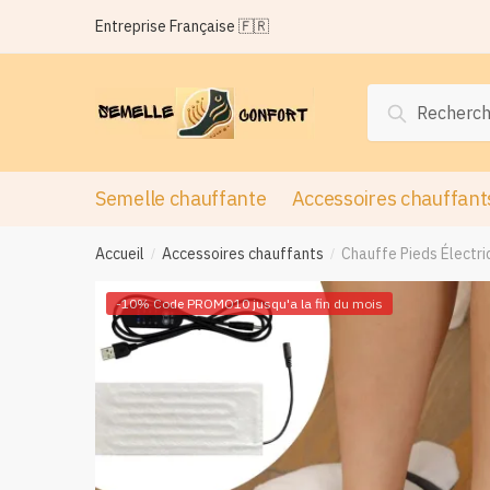
Passer
Aller
Entreprise Française 🇫🇷
à
au
la
contenu
navigation
Recherche
Recherche
pour :
Semelle chauffante
Accessoires chauffant
Accueil
Accessoires chauffants
Chauffe Pieds Électriq
/
/
-10% Code PROMO10 jusqu'a la fin du mois